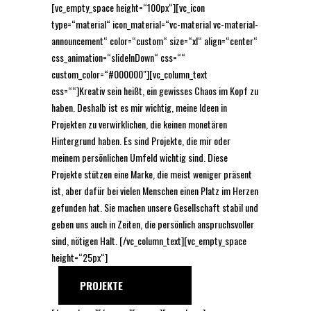
[vc_empty_space height=“100px“][vc_icon
type=“material“ icon_material=“vc-material vc-material-
announcement“ color=“custom“ size=“xl“ align=“center“
css_animation=“slideInDown“ css=““
custom_color=“#000000″][vc_column_text
css=““]Kreativ sein heißt, ein gewisses Chaos im Kopf zu
haben. Deshalb ist es mir wichtig, meine Ideen in
Projekten zu verwirklichen, die keinen monetären
Hintergrund haben. Es sind Projekte, die mir oder
meinem persönlichen Umfeld wichtig sind. Diese
Projekte stützen eine Marke, die meist weniger präsent
ist, aber dafür bei vielen Menschen einen Platz im Herzen
gefunden hat. Sie machen unsere Gesellschaft stabil und
geben uns auch in Zeiten, die persönlich anspruchsvoller
sind, nötigen Halt. [/vc_column_text][vc_empty_space
height=“25px“]
PROJEKTE