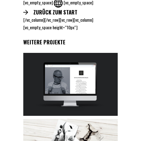
[vc_empty_space]
[vc_empty_space]
ZURÜCK ZUM START
[/vc_column][/vc_row][vc_row][vc_column]
[vc_empty_space height=“10px“]
WEITERE PROJEKTE